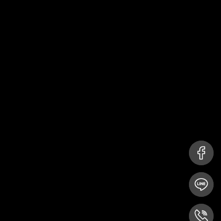
是一種感恩與祈福的象
徵。2025年閏月是農
曆閏六月（國曆7月25
日至國曆8月22日），