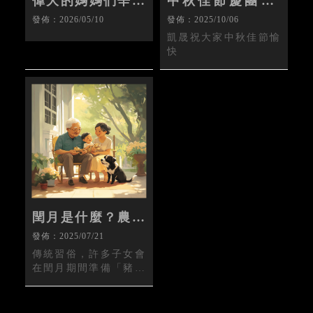
偉大的媽媽們辛苦
中秋佳節慶團圓-
了-台南中古車收
台南中古車買賣/
發佈：2026/05/10
發佈：2025/10/06
購/台南二手車收
台南BENZ中古
凱晟祝大家中秋佳節愉
購
車/台南Toyota買
快
賣
閏月是什麼？農曆
為什麼會多出一個
發佈：2025/07/21
月？中古車收購/
傳統習俗，許多子女會
台南中古車收購
在閏月期間準備「豬腳
麵線」送給母親或長
輩，這被稱為「送閏豬
腳」，